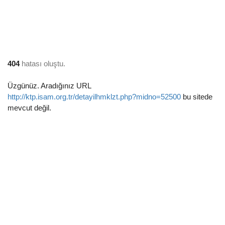
404
hatası oluştu.
Üzgünüz. Aradığınız URL
http://ktp.isam.org.tr/detayilhmklzt.php?midno=52500
bu sitede
mevcut değil.